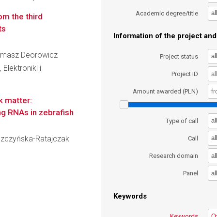
al
Academic degree/title
om the third
ts
Information of the project and 
 Tomasz Deorowicz
al
Project status
Elektroniki i
Project ID
Amount awarded (PLN)
k matter:
ing RNAs in zebrafish
al
Type of call
 Uszczyńska-Ratajczak
al
Call
al
Research domain
al
Panel
Keywords
Keywords