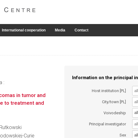
International cooperation
Media
Contact
Information on the principal in
a :
Host institution [PL]
arcomas in tumor and
City/town [PL]
se to treatment and
al
Voivodeship
Principal investigator
z Rutkowski
al
kłodowskiej-Curie
Sex