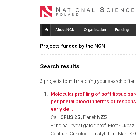
About NCN
Organisation
Funding
Projects funded by the NCN
Search results
3
projects found matching your search criteri
Molecular profiling of soft tissue s
peripheral blood in terms of respon
early de...
Call:
OPUS 25
, Panel:
NZ5
Principal investigator: prof. Piotr Łukas
Centrum Onkologii - Instytut im. Marii S