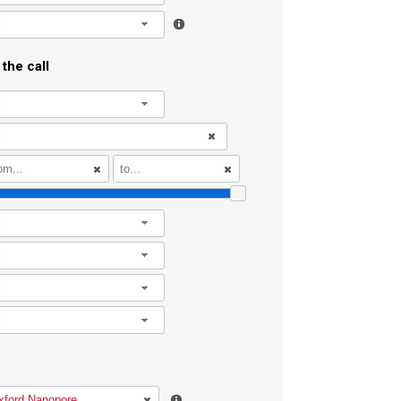
l
the call
l
l
l
l
l