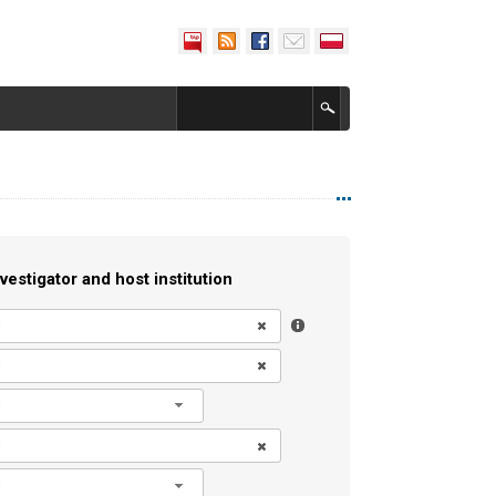
vestigator and host institution
l
l