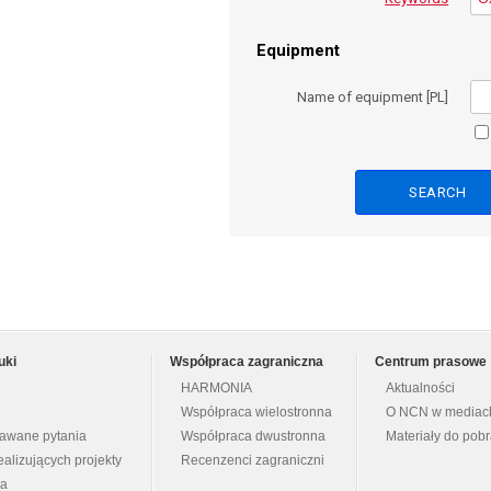
Equipment
Name of equipment [PL]
uki
Współpraca zagraniczna
Centrum prasowe
HARMONIA
Aktualności
Współpraca wielostronna
O NCN w mediac
dawane pytania
Współpraca dwustronna
Materiały do pob
ealizujących projekty
Recenzenci zagraniczni
na