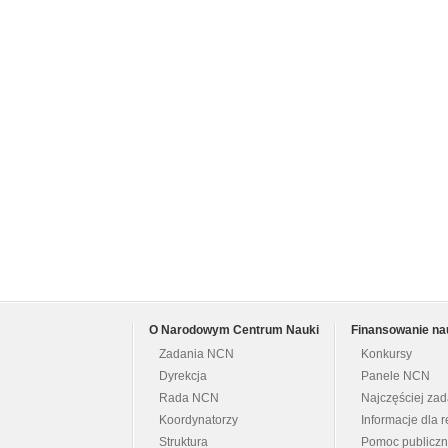
O Narodowym Centrum Nauki
Finansowanie na
Zadania NCN
Konkursy
Dyrekcja
Panele NCN
Rada NCN
Najczęściej za
Koordynatorzy
Informacje dla r
Struktura
Pomoc publicz