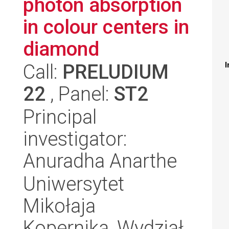
photon absorption
in colour centers in
diamond
Call:
PRELUDIUM
I
22
, Panel:
ST2
Principal
investigator:
Anuradha Anarthe
Uniwersytet
Mikołaja
Kopernika, Wydział