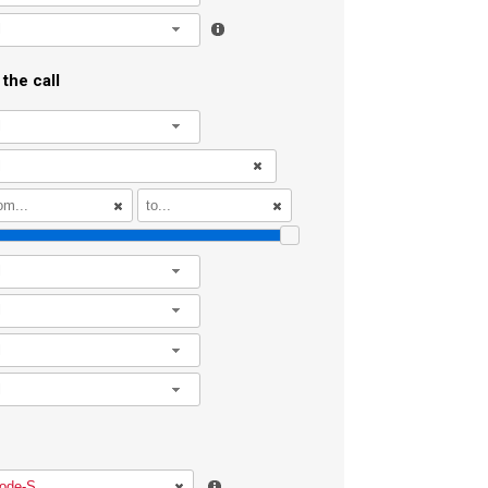
l
the call
l
l
l
l
l