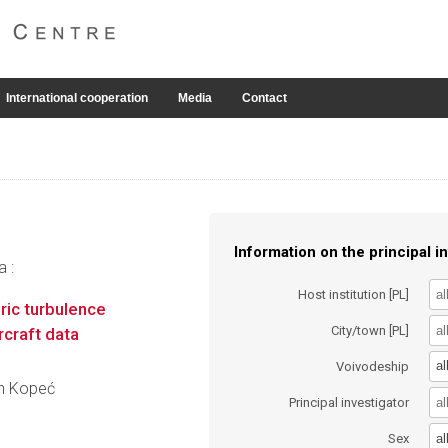
International cooperation
Media
Contact
Information on the principal in
a :
Host institution [PL]
ric turbulence
City/town [PL]
rcraft data
al
Voivodeship
an Kopeć
Principal investigator
al
Sex