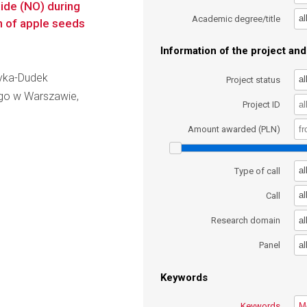
xide (NO) during
al
Academic degree/title
n of apple seeds
Information of the project and 
ryka-Dudek
al
Project status
go w Warszawie,
Project ID
Amount awarded (PLN)
al
Type of call
al
Call
al
Research domain
al
Panel
Keywords
Keywords