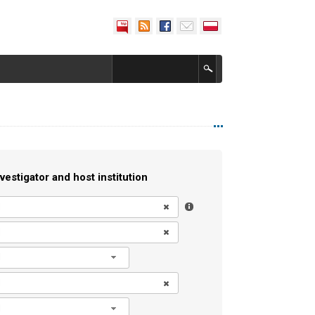
vestigator and host institution
l
l