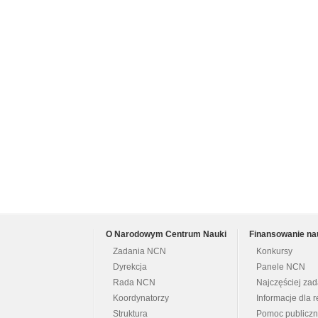
O Narodowym Centrum Nauki
Finansowanie na
Zadania NCN
Konkursy
Dyrekcja
Panele NCN
Rada NCN
Najczęściej za
Koordynatorzy
Informacje dla r
Struktura
Pomoc publicz