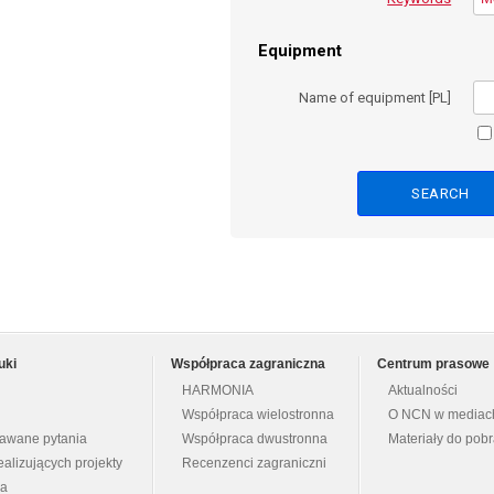
Equipment
Name of equipment [PL]
uki
Współpraca zagraniczna
Centrum prasowe
HARMONIA
Aktualności
Współpraca wielostronna
O NCN w mediac
dawane pytania
Współpraca dwustronna
Materiały do pob
ealizujących projekty
Recenzenci zagraniczni
na