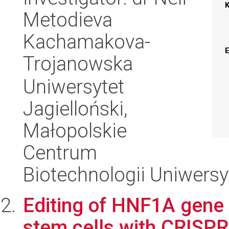
Metodieva
Kachamakova-
Trojanowska
Uniwersytet
Jagielloński,
Małopolskie
Centrum
Biotechnologii Uniwersy
Editing of HNF1A gene 
stem cells with CRISPR