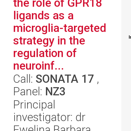
the role of GPR18
ligands as a
microglia-targeted
strategy in the
I
regulation of
neuroinf...
Call:
SONATA 17
,
Panel:
NZ3
Principal
investigator: dr
Ewelina Barbara