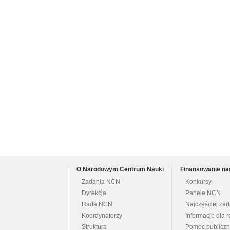
O Narodowym Centrum Nauki
Finansowanie na
Zadania NCN
Konkursy
Dyrekcja
Panele NCN
Rada NCN
Najczęściej za
Koordynatorzy
Informacje dla r
Struktura
Pomoc publicz