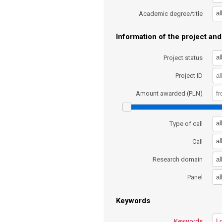
al
Academic degree/title
Information of the project and 
al
Project status
Project ID
Amount awarded (PLN)
al
Type of call
al
Call
al
Research domain
al
Panel
Keywords
Keywords