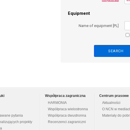
Equipment
Name of equipment [PL]
uki
Współpraca zagraniczna
Centrum prasowe
HARMONIA
Aktualności
Współpraca wielostronna
O NCN w mediac
dawane pytania
Współpraca dwustronna
Materiały do pob
ealizujących projekty
Recenzenci zagraniczni
na