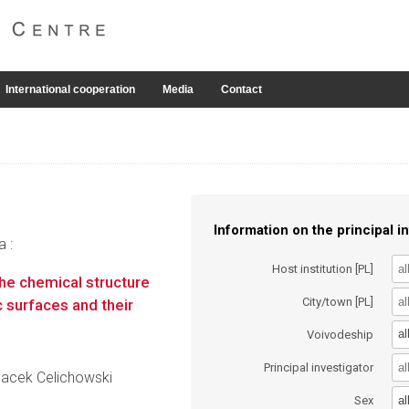
International cooperation
Media
Contact
Information on the principal in
a :
Host institution [PL]
the chemical structure
City/town [PL]
 surfaces and their
al
Voivodeship
Principal investigator
 Jacek Celichowski
al
Sex