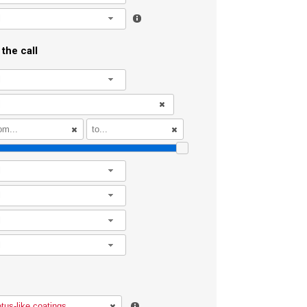
l
the call
l
l
l
l
l