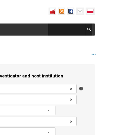
vestigator and host institution
l
l