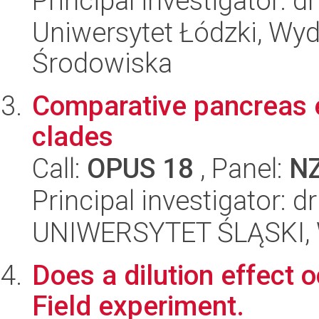
Principal investigator: 
Uniwersytet Łódzki, Wydz
Środowiska
Comparative pancreas e
clades
Call:
OPUS 18
, Panel:
N
Principal investigator: 
UNIWERSYTET ŚLĄSKI, W
Does a dilution effect o
Field experiment.