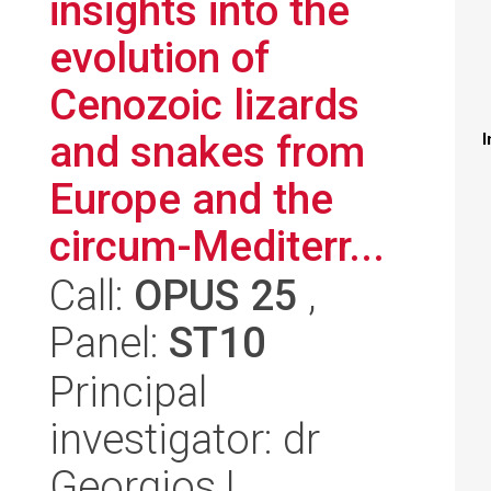
insights into the
evolution of
Cenozoic lizards
and snakes from
I
Europe and the
circum-Mediterr...
Call:
OPUS 25
,
Panel:
ST10
Principal
investigator: dr
Georgios L.