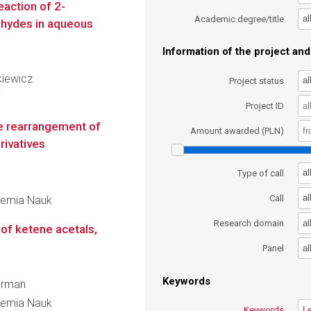
eaction of 2-
al
Academic degree/title
dehydes in aqueous
Information of the project and 
kiewicz
al
Project status
i
Project ID
ve rearrangement of
Amount awarded (PLN)
erivatives
al
Type of call
al
Call
ademia Nauk
al
Research domain
of ketene acetals,
al
Panel
Keywords
Furman
ademia Nauk
Keywords