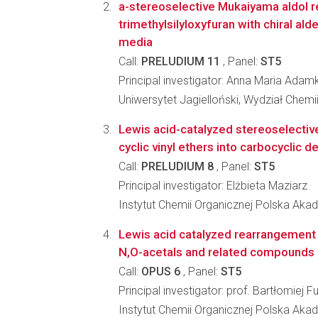
a-stereoselective Mukaiyama aldol r
trimethylsilyloxyfuran with chiral al
media
Call:
PRELUDIUM 11
, Panel:
ST5
Principal investigator: Anna Maria Adam
Uniwersytet Jagielloński, Wydział Chemi
Lewis acid-catalyzed stereoselecti
cyclic vinyl ethers into carbocyclic d
Call:
PRELUDIUM 8
, Panel:
ST5
Principal investigator: Elżbieta Maziarz
Instytut Chemii Organicznej Polska Ak
Lewis acid catalyzed rearrangement 
N,O-acetals and related compounds
Call:
OPUS 6
, Panel:
ST5
Principal investigator: prof. Bartłomiej 
Instytut Chemii Organicznej Polska Ak