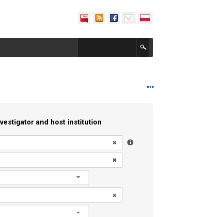
vestigator and host institution
l
l