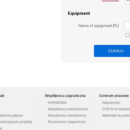
Equipment
Name of equipment [PL]
uki
Współpraca zagraniczna
Centrum prasowe
HARMONIA
Aktualności
Współpraca wielostronna
O NCN w mediac
dawane pytania
Współpraca dwustronna
Materiały do pob
ealizujących projekty
Recenzenci zagraniczni
na