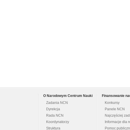
O Narodowym Centrum Nauki
Finansowanie na
Zadania NCN
Konkursy
Dyrekcja
Panele NCN
Rada NCN
Najczęściej za
Koordynatorzy
Informacje dla r
Struktura
Pomoc publicz