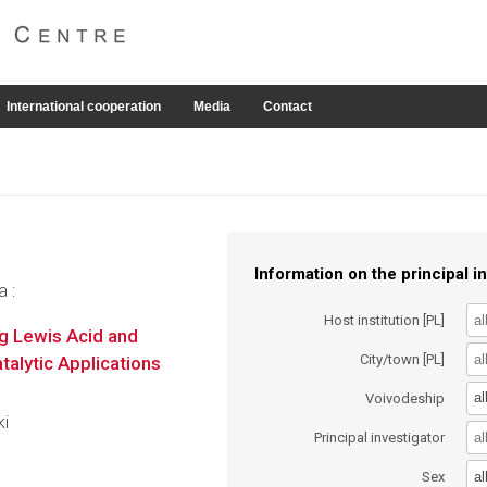
International cooperation
Media
Contact
Information on the principal in
a :
Host institution [PL]
g Lewis Acid and
City/town [PL]
talytic Applications
al
Voivodeship
ki
Principal investigator
al
Sex