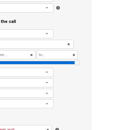
l
the call
l
l
l
l
l