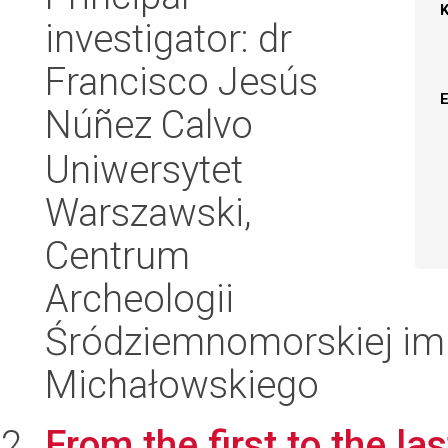
investigator: dr
Francisco Jesús
Núñez Calvo
Uniwersytet
Warszawski,
Centrum
Archeologii
Śródziemnomorskiej im.
Michałowskiego
From the first to the l