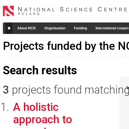
About NCN
Organisation
Funding
International cooper
Projects funded by the 
Search results
3
projects found matching 
I
A holistic
approach to