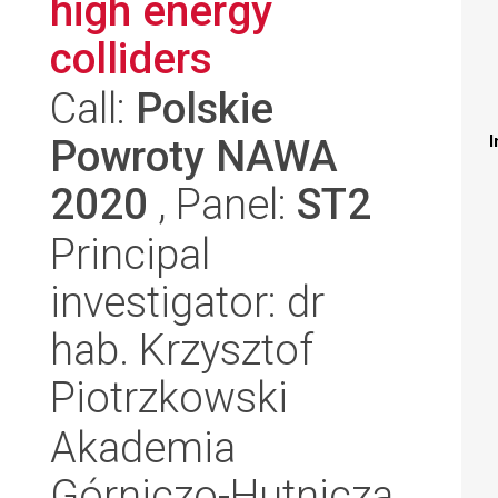
high energy
colliders
Call:
Polskie
Powroty NAWA
I
2020
, Panel:
ST2
Principal
investigator: dr
hab. Krzysztof
Piotrzkowski
Akademia
Górniczo-Hutnicza