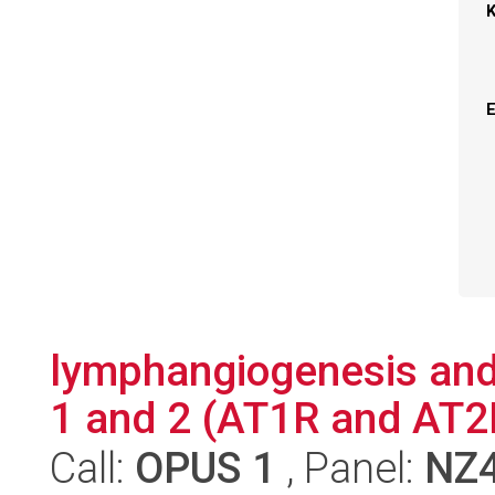
lymphangiogenesis and 
1 and 2 (AT1R and AT2R)
Call:
OPUS 1
, Panel:
NZ