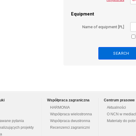
Equipment
Name of equipment [PL]
uki
Współpraca zagraniczna
Centrum prasowe
HARMONIA
Aktualności
Współpraca wielostronna
O NCN w mediac
dawane pytania
Współpraca dwustronna
Materiały do pob
ealizujących projekty
Recenzenci zagraniczni
na