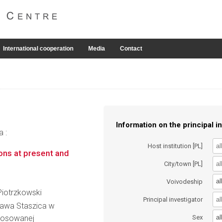
International cooperation
Media
Contact
Information on the principal in
a :
Host institution [PL]
ons at present and
City/town [PL]
al
Voivodeship
 Piotrzkowski
Principal investigator
ława Staszica w
al
Stosowanej
Sex