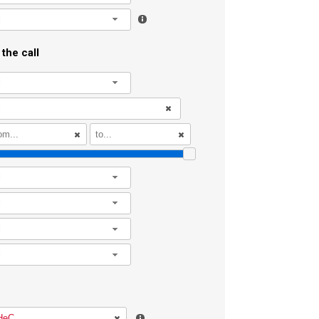
l
the call
l
l
l
l
l