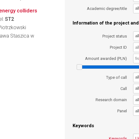
al
Academic degree/title
energy colliders
el:
ST2
Information of the project and 
 Piotrzkowski
ława Staszica w
al
Project status
Project ID
Amount awarded (PLN)
al
Type of call
al
Call
al
Research domain
al
Panel
Keywords
Keywords