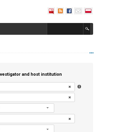
vestigator and host institution
l
l