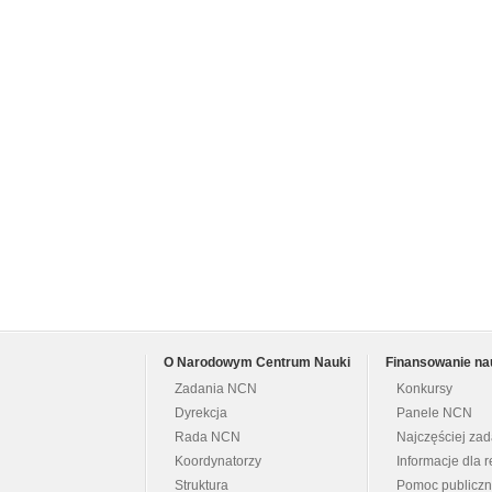
O Narodowym Centrum Nauki
Finansowanie na
Zadania NCN
Konkursy
Dyrekcja
Panele NCN
Rada NCN
Najczęściej za
Koordynatorzy
Informacje dla r
Struktura
Pomoc publicz