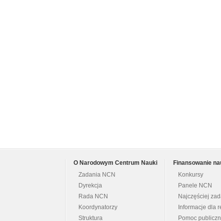
O Narodowym Centrum Nauki
Finansowanie na
Zadania NCN
Konkursy
Dyrekcja
Panele NCN
Rada NCN
Najczęściej za
Koordynatorzy
Informacje dla r
Struktura
Pomoc publicz