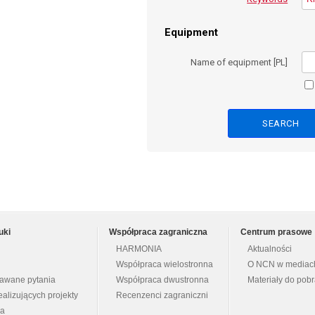
Equipment
Name of equipment [PL]
uki
Współpraca zagraniczna
Centrum prasowe
HARMONIA
Aktualności
Współpraca wielostronna
O NCN w mediac
dawane pytania
Współpraca dwustronna
Materiały do pob
ealizujących projekty
Recenzenci zagraniczni
na