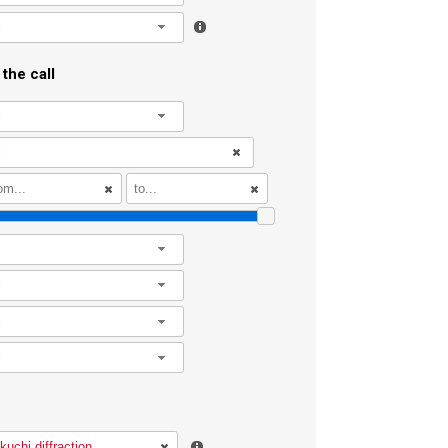
l
the call
l
l
l
l
l