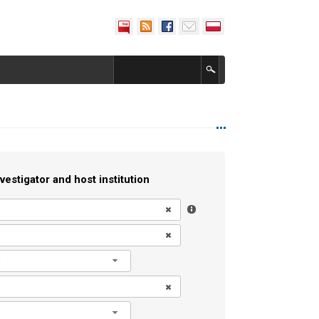
vestigator and host institution
l
l