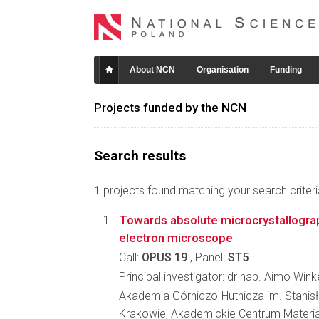
About NCN
Organisation
Funding
Projects funded by the NCN
Search results
1
projects found matching your search criteri
Towards absolute microcrystallograp
electron microscope
Call:
OPUS 19
, Panel:
ST5
Principal investigator: dr hab. Aimo Win
Akademia Górniczo-Hutnicza im. Stanis
Krakowie, Akademickie Centrum Materia