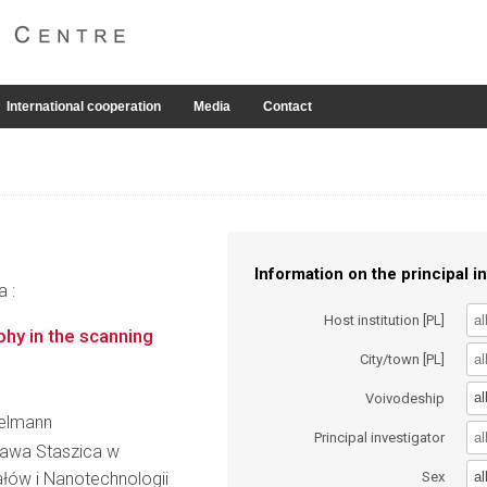
International cooperation
Media
Contact
Information on the principal in
a :
Host institution [PL]
hy in the scanning
City/town [PL]
al
Voivodeship
kelmann
Principal investigator
ława Staszica w
al
łów i Nanotechnologii
Sex