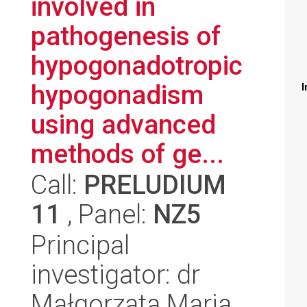
involved in
pathogenesis of
hypogonadotropic
hypogonadism
I
using advanced
methods of ge...
Call:
PRELUDIUM
11
, Panel:
NZ5
Principal
investigator: dr
Małgorzata Maria