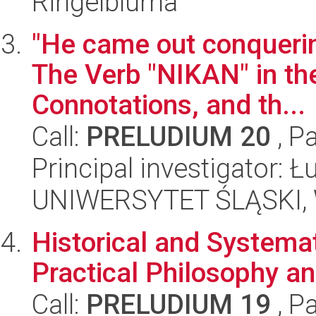
Ringelbluma
"He came out conquerin
The Verb "NIKAN" in the
Connotations, and th...
Call:
PRELUDIUM 20
, P
Principal investigator: 
UNIWERSYTET ŚLĄSKI, W
Historical and Systema
Practical Philosophy a
Call:
PRELUDIUM 19
, P