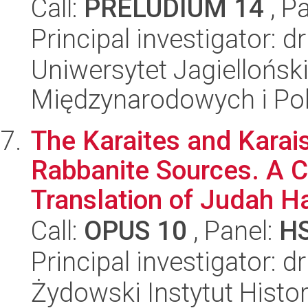
Call:
PRELUDIUM 14
, P
Principal investigator: 
Uniwersytet Jagiellońsk
Międzynarodowych i Pol
The Karaites and Karai
Rabbanite Sources. A 
Translation of Judah Ha
Call:
OPUS 10
, Panel:
H
Principal investigator:
Żydowski Instytut Histo