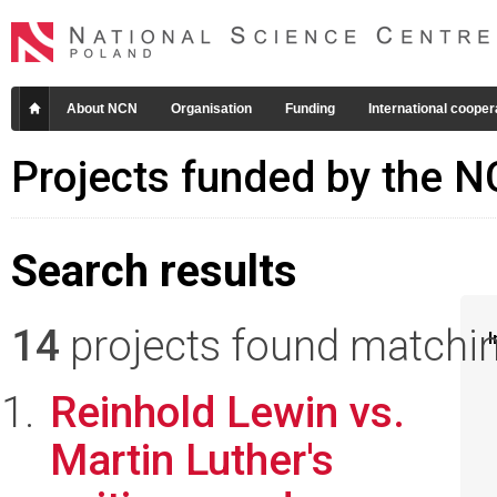
About NCN
Organisation
Funding
International cooper
Projects funded by the 
Search results
14
projects found matching
I
Reinhold Lewin vs.
Martin Luther's