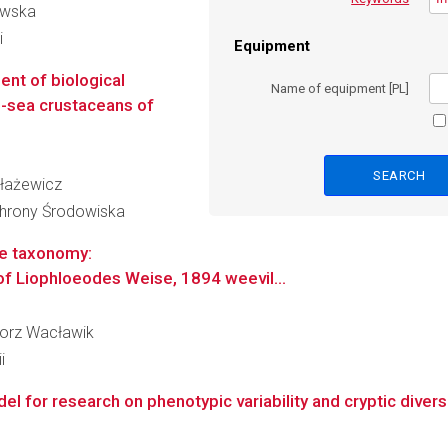
owska
i
Equipment
ent of biological
Name of equipment [PL]
ep-sea crustaceans of
Błażewicz
Ochrony Środowiska
ve taxonomy:
 of Liophloeodes Weise, 1894 weevil...
egorz Wacławik
i
l for research on phenotypic variability and cryptic divers