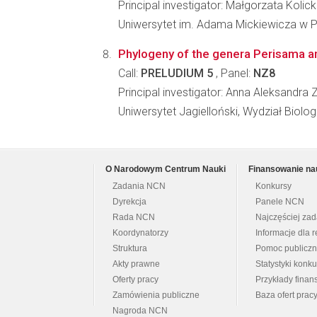
Principal investigator: Małgorzata Kolic
Uniwersytet im. Adama Mickiewicza w Po
Phylogeny of the genera Perisama an
Call:
PRELUDIUM 5
, Panel:
NZ8
Principal investigator: Anna Aleksandra
Uniwersytet Jagielloński, Wydział Biologi
O Narodowym Centrum Nauki
Finansowanie na
Zadania NCN
Konkursy
Dyrekcja
Panele NCN
Rada NCN
Najczęściej za
Koordynatorzy
Informacje dla r
Struktura
Pomoc publicz
Akty prawne
Statystyki konk
Oferty pracy
Przykłady fina
Zamówienia publiczne
Baza ofert prac
Nagroda NCN