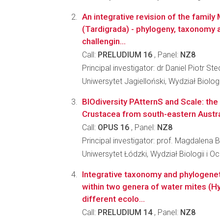
An integrative revision of the family
(Tardigrada) - phylogeny, taxonomy an
challengin...
Call:
PRELUDIUM 16
, Panel:
NZ8
Principal investigator: dr Daniel Piotr Ste
Uniwersytet Jagielloński, Wydział Biologi
BIOdiversity PAtternS and Scale: the
Crustacea from south-eastern Austr
Call:
OPUS 16
, Panel:
NZ8
Principal investigator: prof. Magdalena 
Uniwersytet Łódzki, Wydział Biologii i 
Integrative taxonomy and phylogenet
within two genera of water mites (Hy
different ecolo...
Call:
PRELUDIUM 14
, Panel:
NZ8