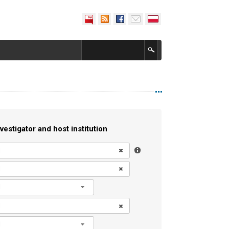
vestigator and host institution
l
l