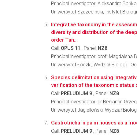
Principal investigator: Aleksandra Bańk
Uniwersytet Szczeciński, Instytut Biologi
Integrative taxonomy in the assessm
diversity and distribution of the de
order Tan...
Call:
OPUS 11
, Panel:
NZ8
Principal investigator: prof. Magdalena 
Uniwersytet Łódzki, Wydział Biologii i 
Species delimitation using integrati
verification of the taxonomic status
Call:
PRELUDIUM 9
, Panel:
NZ8
Principal investigator: dr Beniamin Grz
Uniwersytet Jagielloński, Wydział Biologi
Gastrotricha in palm houses as a mode
Call:
PRELUDIUM 9
, Panel:
NZ8