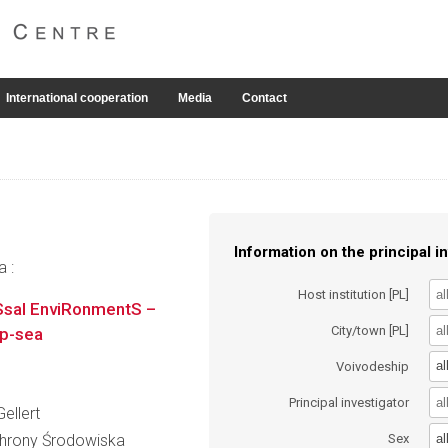
International cooperation
Media
Contact
Information on the principal in
a :
Host institution [PL]
Ssal EnviRonmentS –
City/town [PL]
ep-sea
al
Voivodeship
Principal investigator
Gellert
al
Ochrony Środowiska
Sex