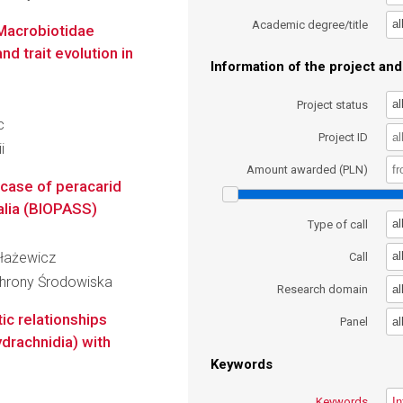
al
Academic degree/title
 Macrobiotidae
d trait evolution in
Information of the project and 
al
Project status
c
Project ID
i
Amount awarded (PLN)
 case of peracarid
alia (BIOPASS)
al
Type of call
Błażewicz
al
Call
Ochrony Środowiska
al
Research domain
ic relationships
al
Panel
drachnidia) with
Keywords
Keywords