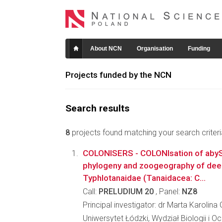
About NCN
Organisation
Funding
Projects funded by the NCN
Search results
8
projects found matching your search criteri
COLONISERS - COLONIsation of aby
phylogeny and zoogeography of de
Typhlotanaidae (Tanaidacea: C...
Call:
PRELUDIUM 20
, Panel:
NZ8
Principal investigator: dr Marta Karolina 
Uniwersytet Łódzki, Wydział Biologii i 