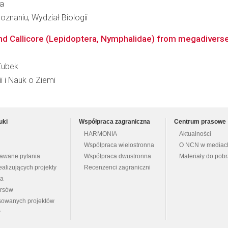
ka
znaniu, Wydział Biologii
d Callicore (Lepidoptera, Nymphalidae) from megadiverse a
 Zubek
i i Nauk o Ziemi
uki
Współpraca zagraniczna
Centrum prasowe
HARMONIA
Aktualności
Współpraca wielostronna
O NCN w mediac
dawane pytania
Współpraca dwustronna
Materiały do pob
ealizujących projekty
Recenzenci zagraniczni
na
ursów
nsowanych projektów
y