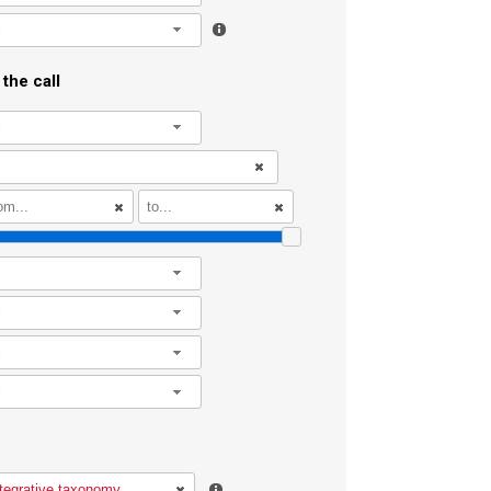
l
the call
l
l
l
l
l