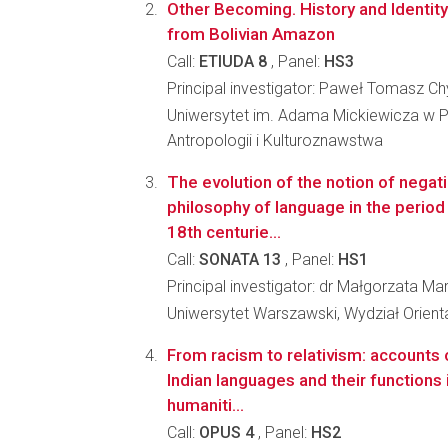
Other Becoming. History and Identity
from Bolivian Amazon
Call:
ETIUDA 8
, Panel:
HS3
Principal investigator: Paweł Tomasz C
Uniwersytet im. Adama Mickiewicza w P
Antropologii i Kulturoznawstwa
The evolution of the notion of negati
philosophy of language in the perio
18th centurie...
Call:
SONATA 13
, Panel:
HS1
Principal investigator: dr Małgorzata Ma
Uniwersytet Warszawski, Wydział Orient
From racism to relativism: accounts
Indian languages and their functions 
humaniti...
Call:
OPUS 4
, Panel:
HS2