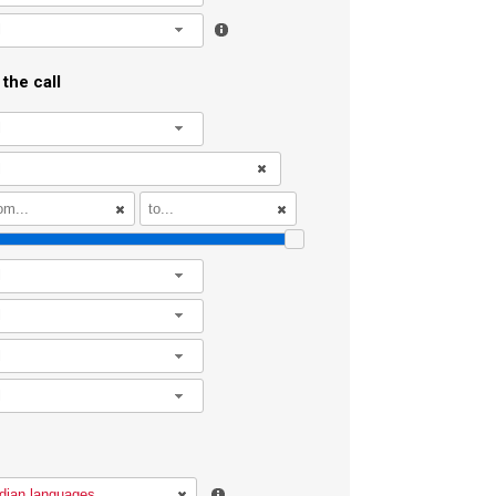
l
the call
l
l
l
l
l