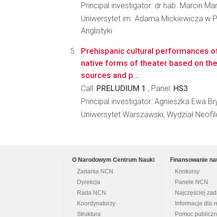
Principal investigator: dr hab. Marcin Mar
Uniwersytet im. Adama Mickiewicza w P
Anglistyki
Prehispanic cultural performances o
native forms of theater based on the
sources and p...
Call:
PRELUDIUM 1
, Panel:
HS3
Principal investigator: Agnieszka Ewa Br
Uniwersytet Warszawski, Wydział Neofilo
O Narodowym Centrum Nauki
Finansowanie na
Zadania NCN
Konkursy
Dyrekcja
Panele NCN
Rada NCN
Najczęściej za
Koordynatorzy
Informacje dla r
Struktura
Pomoc publicz