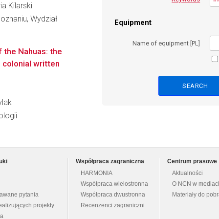
ia Kilarski
oznaniu, Wydział
Equipment
Name of equipment [PL]
f the Nahuas: the
 colonial written
ylak
logii
uki
Współpraca zagraniczna
Centrum prasowe
HARMONIA
Aktualności
Współpraca wielostronna
O NCN w mediac
dawane pytania
Współpraca dwustronna
Materiały do pob
ealizujących projekty
Recenzenci zagraniczni
na