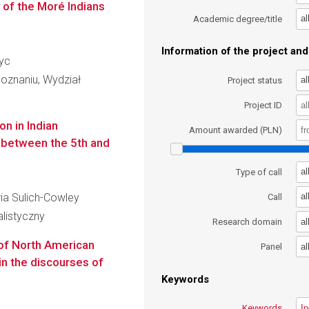
 of the Moré Indians
al
Academic degree/title
Information of the project and 
hyc
oznaniu, Wydział
al
Project status
Project ID
on in Indian
Amount awarded (PLN)
d between the 5th and
al
Type of call
ria Sulich-Cowley
al
Call
alistyczny
al
Research domain
 of North American
al
Panel
in the discourses of
Keywords
Keywords