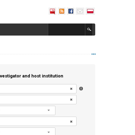
vestigator and host institution
l
l