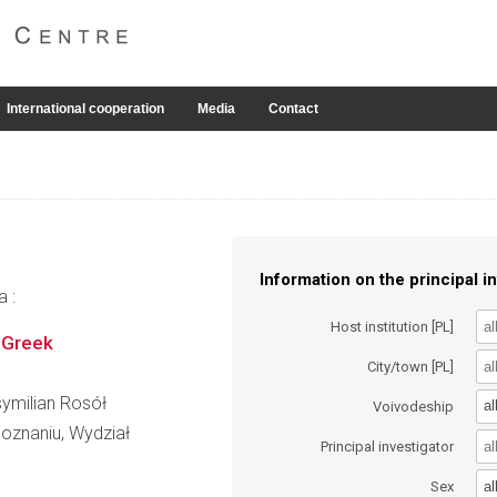
International cooperation
Media
Contact
Information on the principal in
a :
Host institution [PL]
t Greek
City/town [PL]
ksymilian Rosół
al
Voivodeship
oznaniu, Wydział
Principal investigator
al
Sex