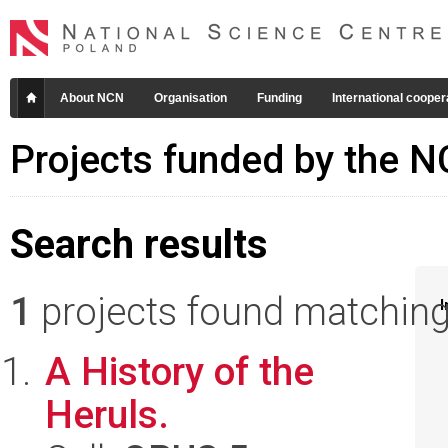
About NCN
Organisation
Funding
International cooper
Projects funded by the 
Search results
1
projects found matching 
I
A History of the
Heruls.