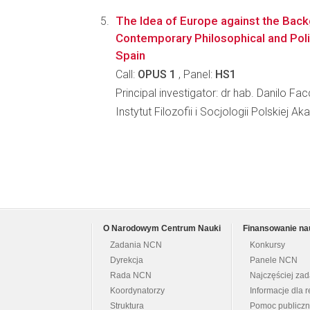
The Idea of Europe against the Bac
Contemporary Philosophical and Poli
Spain
Call:
OPUS 1
, Panel:
HS1
Principal investigator: dr hab. Danilo Fa
Instytut Filozofii i Socjologii Polskiej A
O Narodowym Centrum Nauki
Finansowanie na
Zadania NCN
Konkursy
Dyrekcja
Panele NCN
Rada NCN
Najczęściej za
Koordynatorzy
Informacje dla r
Struktura
Pomoc publicz