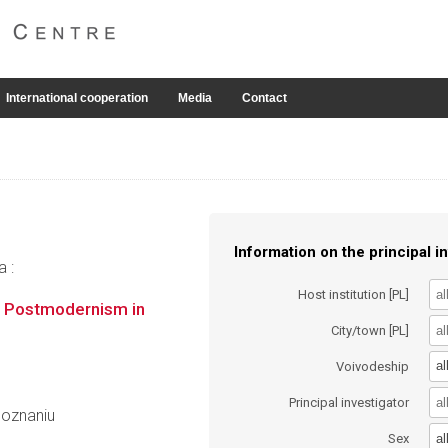
International cooperation
Media
Contact
Information on the principal in
a :
Host institution [PL]
d Postmodernism in
City/town [PL]
al
Voivodeship
Principal investigator
Poznaniu
al
Sex