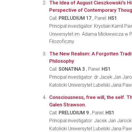
The Idea of August Cieszkowski's Hi
Perspective of Contemporary Thoug
Call:
PRELUDIUM 17
, Panel:
HS1
Principal investigator: Krystian Kamil P
Uniwersytet im. Adama Mickiewicza w P
Filozoficzny
The New Realism: A Forgotten Tradi
Philosophy
Call:
SONATINA 3
, Panel:
HS1
Principal investigator: dr Jacek Jan Jaro
Katolicki Uniwersytet Lubelski Jana Pawła
Consciousness, free will, the self. 
Galen Strawson.
Call:
PRELUDIUM 9
, Panel:
HS1
Principal investigator: Jacek Jan Jarock
Katolicki Uniwersytet Lubelski Jana Pawła