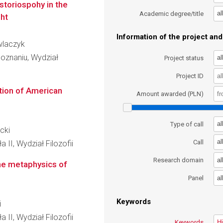
storiospohy in the
al
Academic degree/title
ht
Information of the project and 
awlaczyk
oznaniu, Wydział
al
Project status
Project ID
tion of American
Amount awarded (PLN)
al
Type of call
cki
al
Call
 II, Wydział Filozofii
al
Research domain
The metaphysics of
al
Panel
Keywords
i
 II, Wydział Filozofii
Keywords