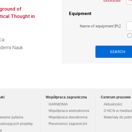
kground of
Equipment
tical Thought in
Name of equipment [PL]
cca
kademii Nauk
uki
Współpraca zagraniczna
Centrum prasowe
HARMONIA
Aktualności
Współpraca wielostronna
O NCN w mediac
dawane pytania
Współpraca dwustronna
Materiały do pob
ealizujących projekty
Recenzenci zagraniczni
na