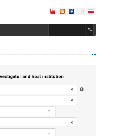
vestigator and host institution
l
l