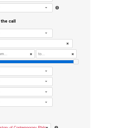
l
the call
l
l
l
l
l