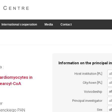
International cooperation
Media
Contact
Information on the principal in
a :
Host institution [PL]
 cardiomyocytes in
City/town [PL]
tearoyl-CoA
al
Voivodeship
Principal investigator
er
al
 Nenckiego PAN
Sex