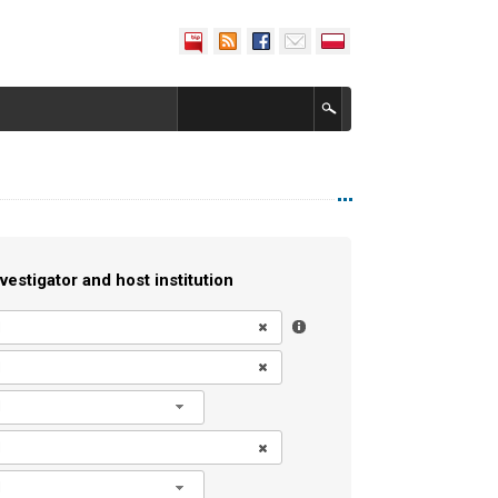
vestigator and host institution
l
l