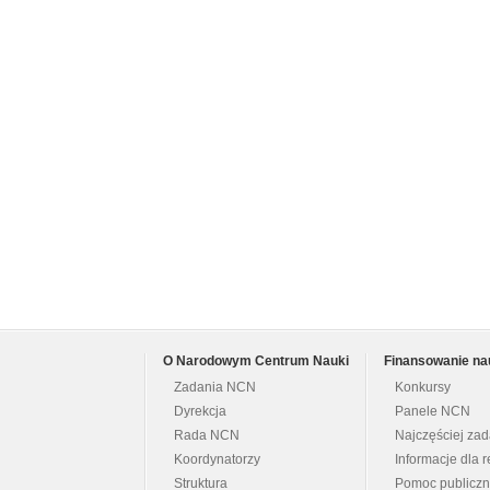
O Narodowym Centrum Nauki
Finansowanie na
Zadania NCN
Konkursy
Dyrekcja
Panele NCN
Rada NCN
Najczęściej za
Koordynatorzy
Informacje dla r
Struktura
Pomoc publicz