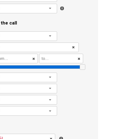
l
the call
l
l
l
l
l