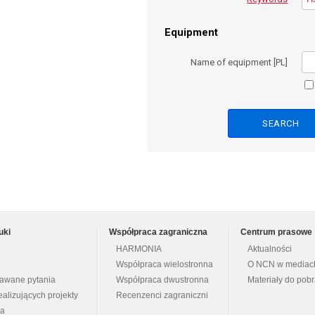
Equipment
Name of equipment [PL]
uki
Współpraca zagraniczna
Centrum prasowe
HARMONIA
Aktualności
Współpraca wielostronna
O NCN w mediac
dawane pytania
Współpraca dwustronna
Materiały do pob
ealizujących projekty
Recenzenci zagraniczni
na