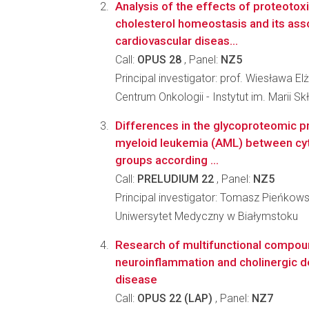
Analysis of the effects of proteotox
cholesterol homeostasis and its ass
cardiovascular diseas...
Call:
OPUS 28
, Panel:
NZ5
Principal investigator: prof. Wiesława El
Centrum Onkologii - Instytut im. Marii S
Differences in the glycoproteomic pr
myeloid leukemia (AML) between cyt
groups according ...
Call:
PRELUDIUM 22
, Panel:
NZ5
Principal investigator: Tomasz Pieńkows
Uniwersytet Medyczny w Białymstoku
Research of multifunctional compou
neuroinflammation and cholinergic de
disease
Call:
OPUS 22 (LAP)
, Panel:
NZ7