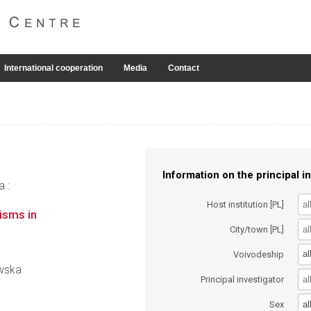
International cooperation
Media
Contact
Information on the principal in
a :
Host institution [PL]
isms in
City/town [PL]
al
Voivodeship
ewska
Principal investigator
al
Sex