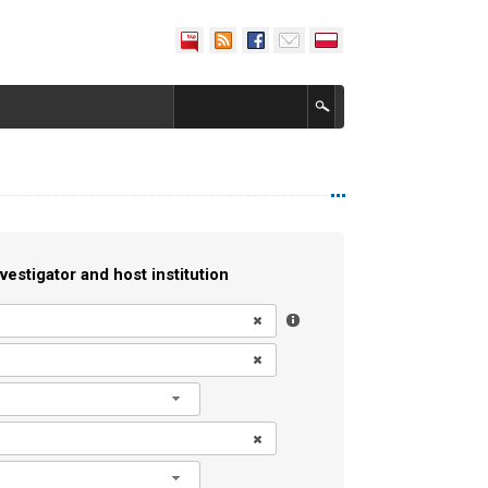
vestigator and host institution
l
l