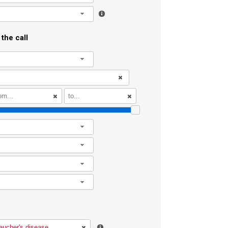
l
the call
l
l
l
l
l