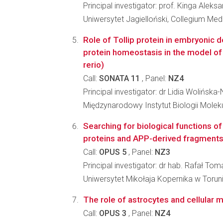
Principal investigator: prof. Kinga Aleks
Uniwersytet Jagielloński, Collegium Me
Role of Tollip protein in embryonic
protein homeostasis in the model of
rerio)
Call:
SONATA 11
, Panel:
NZ4
Principal investigator: dr Lidia Wolińska-
Międzynarodowy Instytut Biologii Molek
Searching for biological functions o
proteins and APP-derived fragments 
Call:
OPUS 5
, Panel:
NZ3
Principal investigator: dr hab. Rafał To
Uniwersytet Mikołaja Kopernika w Toru
The role of astrocytes and cellular 
Call:
OPUS 3
, Panel:
NZ4