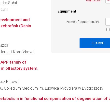
andra Sałat
dicum
Equipment
 development and
Name of equipment [PL]
 zebrafish (Danio
Nizioł
ularnej i Komórkowej
f APP family of
in olfactory system.
masz Butowt
niu, Collegium Medicum im. Ludwika Rydygiera w Bydgoszczy
metabolism in functional compensation of degeneration of d