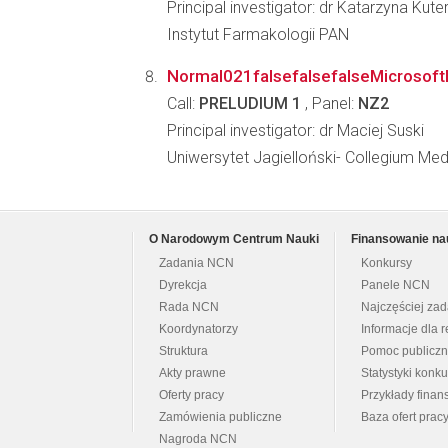
Principal investigator: dr Katarzyna Kute
Instytut Farmakologii PAN
Normal021falsefalsefalseMicrosoftI
Call:
PRELUDIUM 1
, Panel:
NZ2
Principal investigator: dr Maciej Suski
Uniwersytet Jagielloński- Collegium Me
O Narodowym Centrum Nauki
Finansowanie na
Zadania NCN
Konkursy
Dyrekcja
Panele NCN
Rada NCN
Najczęściej za
Koordynatorzy
Informacje dla r
Struktura
Pomoc publicz
Akty prawne
Statystyki konk
Oferty pracy
Przykłady fina
Zamówienia publiczne
Baza ofert prac
Nagroda NCN