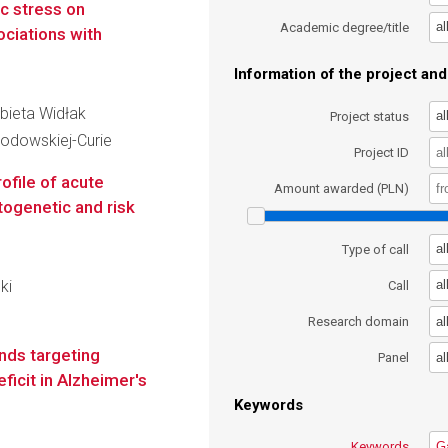
ic stress on
al
Academic degree/title
ociations with
Information of the project and 
żbieta Widłak
al
Project status
kłodowskiej-Curie
Project ID
ofile of acute
Amount awarded (PLN)
ogenetic and risk
al
Type of call
ki
al
Call
al
Research domain
nds targeting
al
Panel
ficit in Alzheimer's
Keywords
Keywords