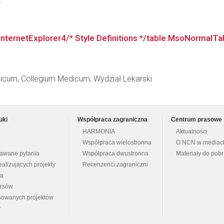
r
nternetExplorer4/* Style Definitions */table.MsoNormalT
dicum, Collegium Medicum; Wydział Lekarski
uki
Współpraca zagraniczna
Centrum prasowe
HARMONIA
Aktualności
Współpraca wielostronna
O NCN w mediac
dawane pytania
Współpraca dwustronna
Materiały do pob
ealizujących projekty
Recenzenci zagraniczni
na
ursów
nsowanych projektów
y