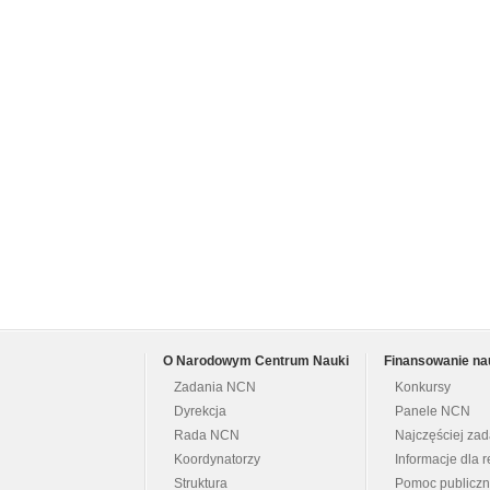
O Narodowym Centrum Nauki
Finansowanie na
Zadania NCN
Konkursy
Dyrekcja
Panele NCN
Rada NCN
Najczęściej za
Koordynatorzy
Informacje dla r
Struktura
Pomoc publicz