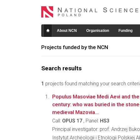
About NCN
Organisation
Funding
Projects funded by the NCN
Search results
1
projects found matching your search criteri
Populus Masoviae Medi Aevi and the 
century: who was buried in the stone
medieval Mazovia...
Call:
OPUS 17
, Panel:
HS3
Principal investigator: prof. Andrzej Buko
Instytut Archeologii i Etnologii Polskiej