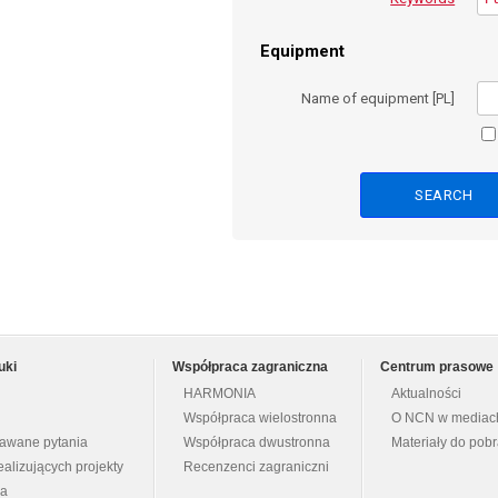
Equipment
Name of equipment [PL]
uki
Współpraca zagraniczna
Centrum prasowe
HARMONIA
Aktualności
Współpraca wielostronna
O NCN w mediac
dawane pytania
Współpraca dwustronna
Materiały do pob
ealizujących projekty
Recenzenci zagraniczni
na