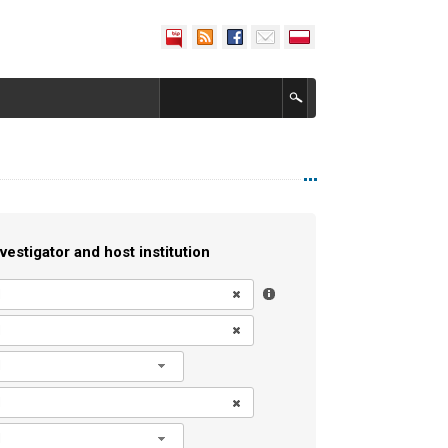
vestigator and host institution
l
l