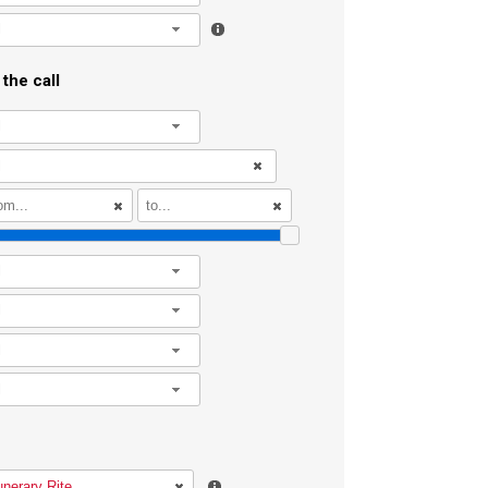
l
the call
l
l
l
l
l