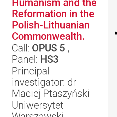
Humanism and the
Reformation in the
Polish-Lithuanian
Commonwealth.
I
Call:
OPUS 5
,
Panel:
HS3
Principal
investigator: dr
Maciej Ptaszyński
Uniwersytet
Warszawski,