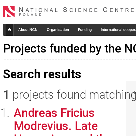
About NCN
Organisation
Funding
International cooper
Projects funded by the 
Search results
1
projects found matching 
I
Andreas Fricius
Modrevius. Late