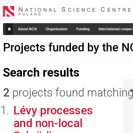
About NCN
Organisation
Funding
International cooper
Projects funded by the 
Search results
2
projects found matching 
I
Lévy processes
and non-local