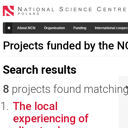
About NCN
Organisation
Funding
International cooper
Projects funded by the 
Search results
8
projects found matching 
I
The local
experiencing of