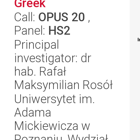
Greek
Call:
OPUS 20
,
Panel:
HS2
I
Principal
investigator: dr
hab. Rafał
Maksymilian Rosół
Uniwersytet im.
Adama
Mickiewicza w
Poznaniu, Wydział