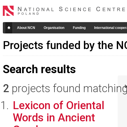
About NCN
Organisation
Funding
International cooper
Projects funded by the 
Search results
2
projects found matching 
I
Lexicon of Oriental
Words in Ancient