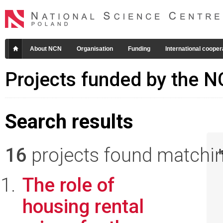
About NCN
Organisation
Funding
International cooper
Projects funded by the 
Search results
16
projects found matching
I
The role of
housing rental