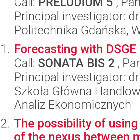
Call:
PRELUDIUM 5
, Pan
Principal investigator: 
Politechnika Gdańska, W
Forecasting with DSGE
Call:
SONATA BIS 2
, Pa
Principal investigator: 
Szkoła Główna Handlow
Analiz Ekonomicznych
The possibility of usin
of the nexus between m