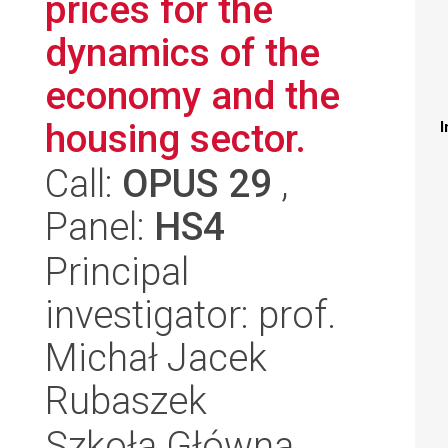
prices for the
dynamics of the
economy and the
housing sector.
I
Call:
OPUS 29
,
Panel:
HS4
Principal
investigator: prof.
Michał Jacek
Rubaszek
Szkoła Główna