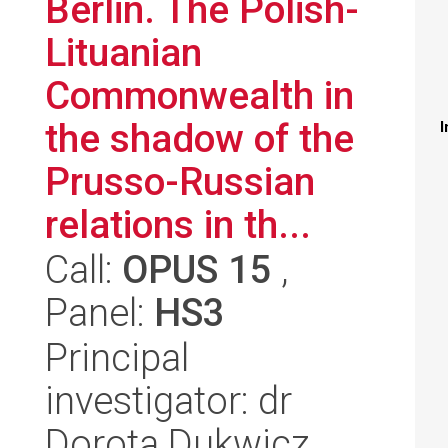
Berlin. The Polish-
Lituanian
Commonwealth in
the shadow of the
I
Prusso-Russian
relations in th...
Call:
OPUS 15
,
Panel:
HS3
Principal
investigator: dr
Dorota Dukwicz