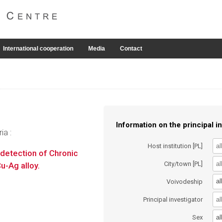
International cooperation
Media
Contact
Information on the principal in
ia :
Host institution [PL]
detection of Chronic
City/town [PL]
u-Ag alloy.
al
Voivodeship
Principal investigator
al
Sex