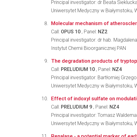
Principal investigator: dr Beata Siekluck
Uniwersytet Medyczny w Białymstoku, 
Molecular mechanism of atherosclero
Call:
OPUS 10
, Panel:
NZ2
Principal investigator: dr hab. Magdalen
Instytut Chemii Bioorganicznej PAN
The degradation products of tryptop
Call:
PRELUDIUM 10
, Panel:
NZ4
Principal investigator: Bartłomiej Grzeg
Uniwersytet Medyczny w Białymstoku, 
Effect of indoxyl sulfate on modula
Call:
PRELUDIUM 9
, Panel:
NZ4
Principal investigator: Tomasz Waldema
Uniwersytet Medyczny w Białymstoku, 
Renalase - a potential marker of ear