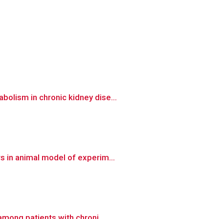
olism in chronic kidney dise...
 in animal model of experim...
mong patients with chroni...