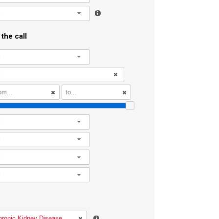
l
the call
l
l
l
l
l