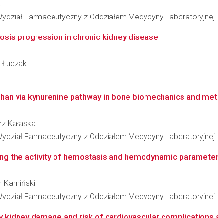
a
Wydział Farmaceutyczny z Oddziałem Medycyny Laboratoryjnej
sis progression in chronic kidney disease
a Łuczak
han via kynurenine pathway in bone biomechanics and metab
orz Kałaska
Wydział Farmaceutyczny z Oddziałem Medycyny Laboratoryjnej
ting the activity of hemostasis and hemodynamic parameters
r Kamiński
Wydział Farmaceutyczny z Oddziałem Medycyny Laboratoryjnej
ly kidney damage and risk of cardiovascular complications a