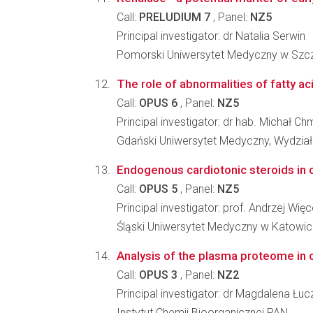
Call:
PRELUDIUM 7
, Panel:
NZ5
Principal investigator: dr Natalia Serwin
Pomorski Uniwersytet Medyczny w Szcze
The role of abnormalities of fatty ac
Call:
OPUS 6
, Panel:
NZ5
Principal investigator: dr hab. Michał Ch
Gdański Uniwersytet Medyczny, Wydział
Endogenous cardiotonic steroids in 
Call:
OPUS 5
, Panel:
NZ5
Principal investigator: prof. Andrzej Wię
Śląski Uniwersytet Medyczny w Katowic
Analysis of the plasma proteome in c
Call:
OPUS 3
, Panel:
NZ2
Principal investigator: dr Magdalena Łuc
Instytut Chemii Bioorganicznej PAN