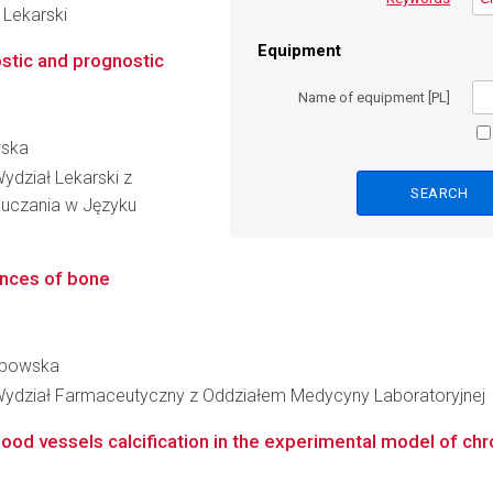
 Lekarski
Equipment
stic and prognostic
Name of equipment [PL]
wska
ydział Lekarski z
auczania w Języku
ances of bone
arbowska
Wydział Farmaceutyczny z Oddziałem Medycyny Laboratoryjnej
ood vessels calcification in the experimental model of chron