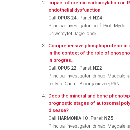
Impact of uremic carbamylation on 
endothelial dysfunction
Call:
OPUS 24
, Panel:
NZ4
Principal investigator: prof. Piotr Mydel
Uniwersytet Jagielloński
Comprehensive phosphoproteomic an
in the context of the role of phosp
in progres...
Call:
OPUS 22
, Panel:
NZ2
Principal investigator: dr hab. Magdalen
Instytut Chemii Bioorganicznej PAN
Does the mineral and bone phenotype
prognostic stages of autosomal poly
disease?
Call:
HARMONIA 10
, Panel:
NZ5
Principal investigator: dr hab. Magdale