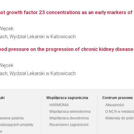
ast growth factor 23 concentrations as an early markers of 
 Więcek
ach, Wydział Lekarski w Katowicach
lood pressure on the progression of chronic kidney disease 
 Więcek
ach, Wydział Lekarski w Katowicach
uki
Współpraca zagraniczna
Centrum prasowe
HARMONIA
Aktualności
Współpraca wielostronna
O NCN w mediac
dawane pytania
Współpraca dwustronna
Materiały do pob
ealizujących projekty
Recenzenci zagraniczni
na