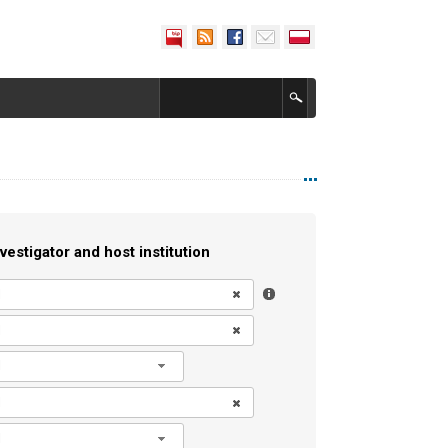
vestigator and host institution
l
l