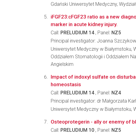
Gdański Uniwersytet Medyczny, Wydział
iFGF23:cFGF23 ratio as a new diagno
marker in acute kidney injury.
Call:
PRELUDIUM 14
, Panel:
NZ5
Principal investigator: Joanna Szczyko
Uniwersytet Medyczny w Białymstoku, W
Oddziałem Stomatologii i Oddziałem N
Angielskim
Impact of indoxyl sulfate on disturb
homeostasis
Call:
PRELUDIUM 14
, Panel:
NZ4
Principal investigator: dr Małgorzata K
Uniwersytet Medyczny w Białymstoku, 
Osteoprotegerin - ally or enemy of bl
Call:
PRELUDIUM 10
, Panel:
NZ5