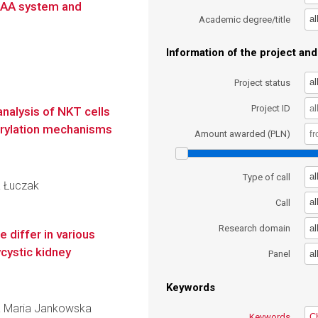
RAA system and
al
Academic degree/title
Information of the project and 
al
Project status
Project ID
alysis of NKT cells
horylation mechanisms
Amount awarded (PLN)
al
Type of call
a Łuczak
al
Call
al
Research domain
 differ in various
cystic kidney
al
Panel
Keywords
na Maria Jankowska
Keywords