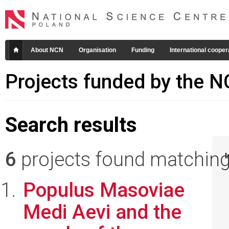
About NCN
Organisation
Funding
International cooper
Projects funded by the 
Search results
6
projects found matching 
I
Populus Masoviae
Medi Aevi and the