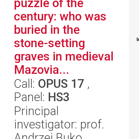
puzzle of the
century: who was
buried in the
stone-setting
I
graves in medieval
Mazovia...
Call:
OPUS 17
,
Panel:
HS3
Principal
investigator: prof.
Andrzej Buko