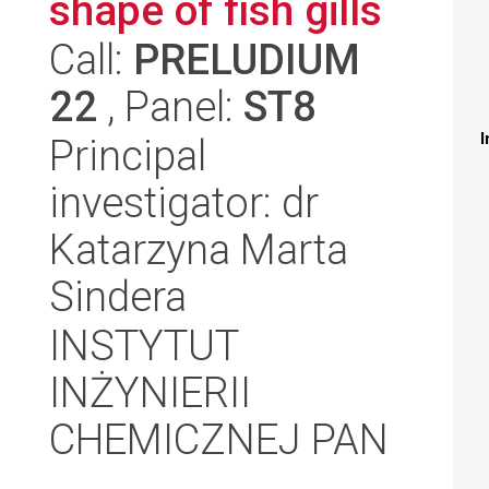
shape of fish gills
Call:
PRELUDIUM
22
, Panel:
ST8
I
Principal
investigator: dr
Katarzyna Marta
Sindera
INSTYTUT
INŻYNIERII
CHEMICZNEJ PAN