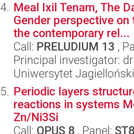
Meal Ixil Tenam, The Da
Gender perspective on 
the contemporary rel...
Call:
PRELUDIUM 13
, P
Principal investigator:
Uniwersytet Jagielloński
Periodic layers structur
reactions in systems 
Zn/Ni3Si
Call:
OPUS 8
, Panel:
ST