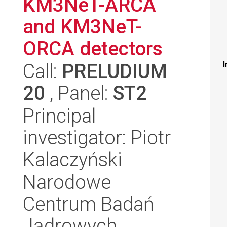
KM3NeT-ARCA
and KM3NeT-
ORCA detectors
Call:
PRELUDIUM
I
20
, Panel:
ST2
Principal
investigator: Piotr
Kalaczyński
Narodowe
Centrum Badań
Jądrowych