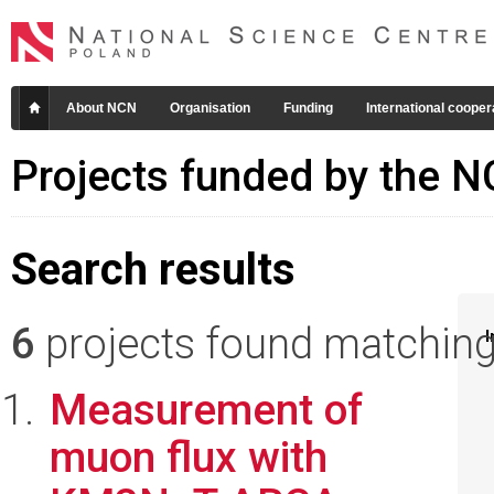
About NCN
Organisation
Funding
International cooper
Projects funded by the 
Search results
6
projects found matching 
I
Measurement of
muon flux with