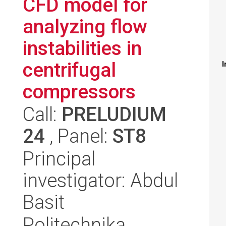
CFD model for
analyzing flow
instabilities in
centrifugal
I
compressors
Call:
PRELUDIUM
24
, Panel:
ST8
Principal
investigator: Abdul
Basit
Politechnika