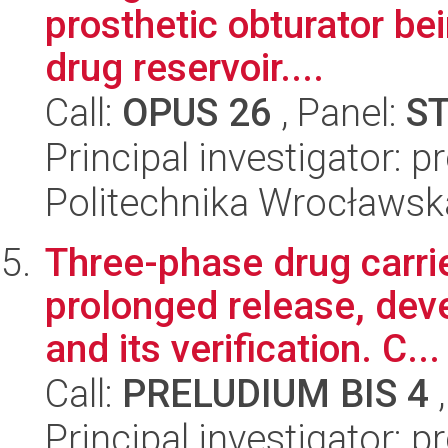
prosthetic obturator bei
drug reservoir....
Call:
OPUS 26
, Panel:
S
Principal investigator: p
Politechnika Wrocławsk
Three-phase drug carri
prolonged release, dev
and its verification. C...
Call:
PRELUDIUM BIS 4
,
Principal investigator: p