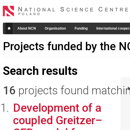
About NCN
Organisation
Funding
International cooper
Projects funded by the 
Search results
16
projects found matching
I
Development of a
coupled Greitzer–