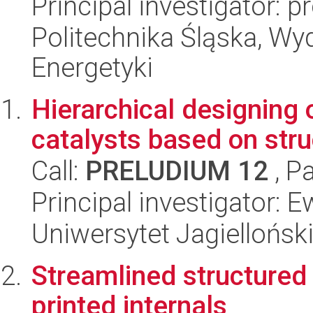
Principal investigator: p
Politechnika Śląska, Wyd
Energetyki
Hierarchical designing
catalysts based on stru
Call:
PRELUDIUM 12
, P
Principal investigator:
Uniwersytet Jagiellońsk
Streamlined structured 
printed internals