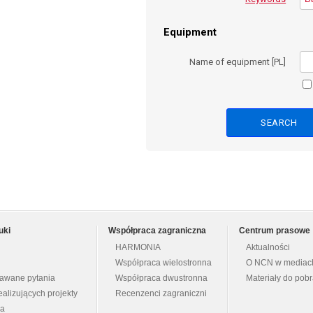
Equipment
Name of equipment [PL]
uki
Współpraca zagraniczna
Centrum prasowe
HARMONIA
Aktualności
Współpraca wielostronna
O NCN w mediac
dawane pytania
Współpraca dwustronna
Materiały do pob
ealizujących projekty
Recenzenci zagraniczni
na