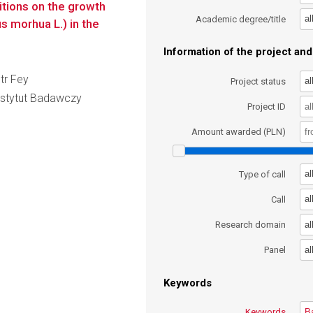
itions on the growth
al
Academic degree/title
us morhua L.) in the
Information of the project and 
otr Fey
al
Project status
nstytut Badawczy
Project ID
Amount awarded (PLN)
al
Type of call
al
Call
al
Research domain
al
Panel
Keywords
Keywords