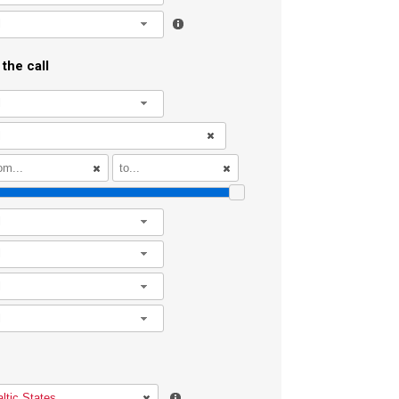
l
the call
l
l
l
l
l