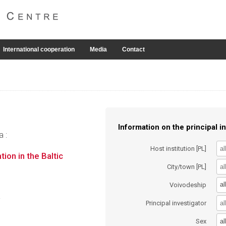
International cooperation
Media
Contact
Information on the principal in
a :
Host institution [PL]
ion in the Baltic
City/town [PL]
al
Voivodeship
a
Principal investigator
al
Sex