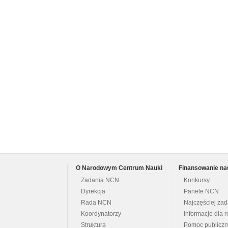
O Narodowym Centrum Nauki
Finansowanie na
Zadania NCN
Konkursy
Dyrekcja
Panele NCN
Rada NCN
Najczęściej za
Koordynatorzy
Informacje dla r
Struktura
Pomoc publicz