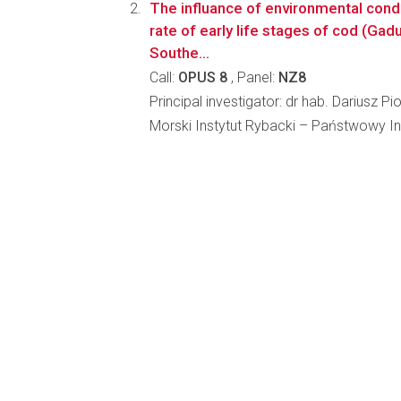
The influance of environmental cond
rate of early life stages of cod (Gad
Southe...
Call:
OPUS 8
, Panel:
NZ8
Principal investigator: dr hab. Dariusz Pi
Morski Instytut Rybacki – Państwowy I