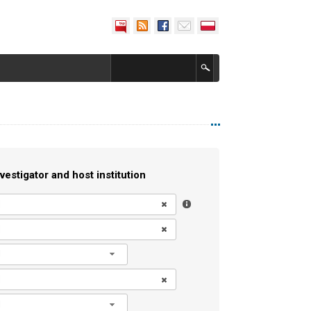
vestigator and host institution
l
l