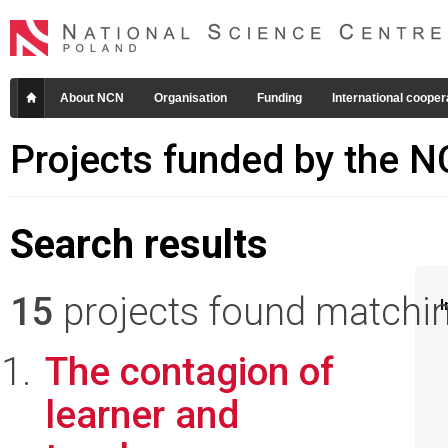
About NCN
Organisation
Funding
International cooper
Projects funded by the 
Search results
15
projects found matching
I
The contagion of
learner and