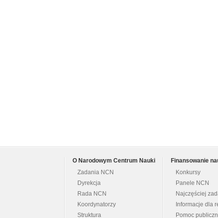
O Narodowym Centrum Nauki
Finansowanie na
Zadania NCN
Konkursy
Dyrekcja
Panele NCN
Rada NCN
Najczęściej za
Koordynatorzy
Informacje dla r
Struktura
Pomoc publicz