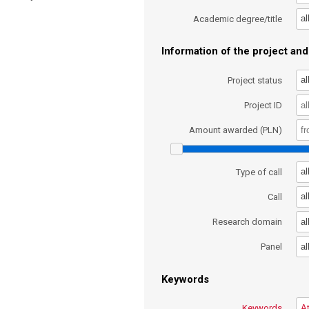
al
Academic degree/title
Information of the project and 
al
Project status
Project ID
Amount awarded (PLN)
al
Type of call
al
Call
al
Research domain
al
Panel
Keywords
Keywords