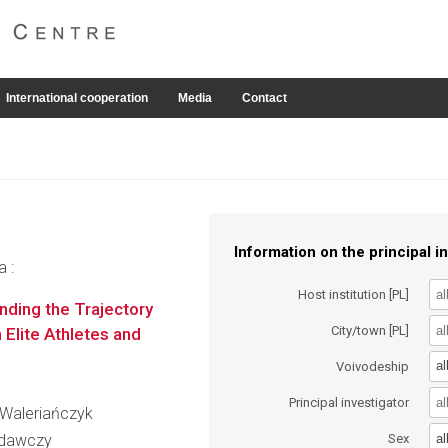
International cooperation
Media
Contact
Information on the principal in
a :
Host institution [PL]
nding the Trajectory
City/town [PL]
 Elite Athletes and
al
Voivodeship
Principal investigator
l Waleriańczyk
al
Badawczy
Sex