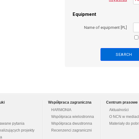
Equipment
Name of equipment [PL]
uki
Współpraca zagraniczna
Centrum prasowe
HARMONIA
Aktualności
Współpraca wielostronna
O NCN w mediac
dawane pytania
Współpraca dwustronna
Materiały do pob
ealizujących projekty
Recenzenci zagraniczni
na