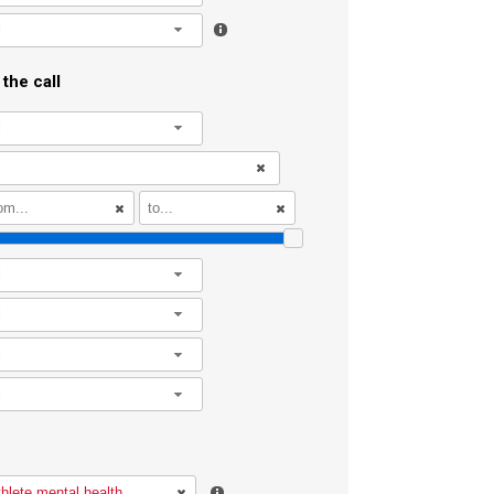
l
the call
l
l
l
l
l