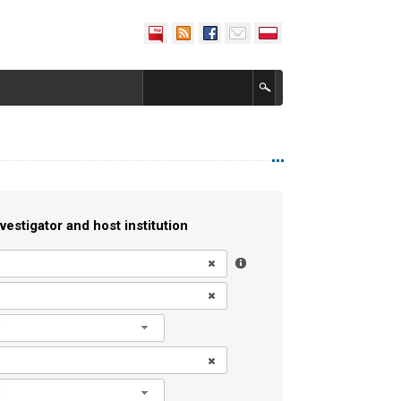
vestigator and host institution
l
l