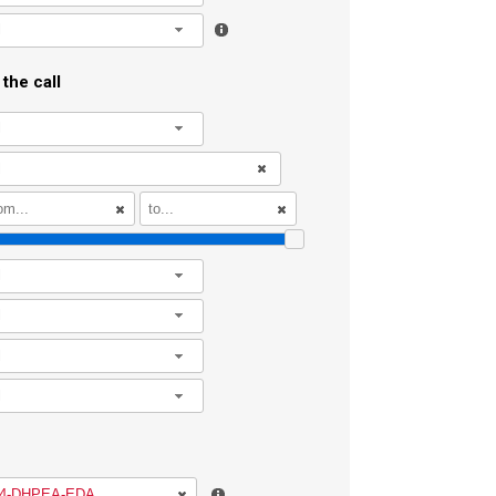
l
the call
l
l
l
l
l