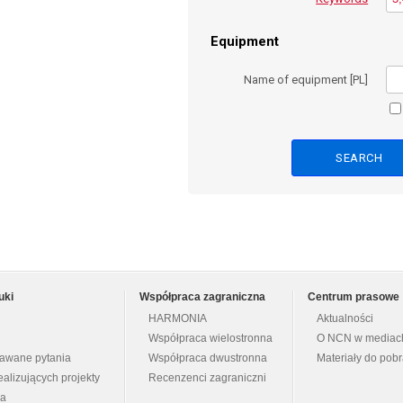
Equipment
Name of equipment [PL]
uki
Współpraca zagraniczna
Centrum prasowe
HARMONIA
Aktualności
Współpraca wielostronna
O NCN w mediac
dawane pytania
Współpraca dwustronna
Materiały do pob
ealizujących projekty
Recenzenci zagraniczni
na