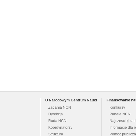
O Narodowym Centrum Nauki
Finansowanie na
Zadania NCN
Konkursy
Dyrekcja
Panele NCN
Rada NCN
Najczęściej za
Koordynatorzy
Informacje dla r
Struktura
Pomoc publicz