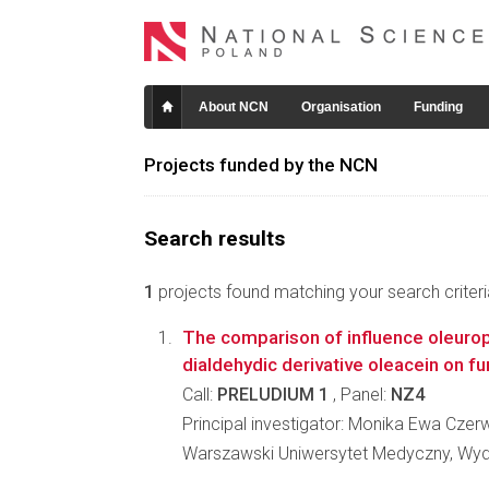
About NCN
Organisation
Funding
Projects funded by the NCN
Search results
1
projects found matching your search criteri
The comparison of influence oleurop
dialdehydic derivative oleacein on fu
Call:
PRELUDIUM 1
, Panel:
NZ4
Principal investigator: Monika Ewa Czer
Warszawski Uniwersytet Medyczny, Wyd