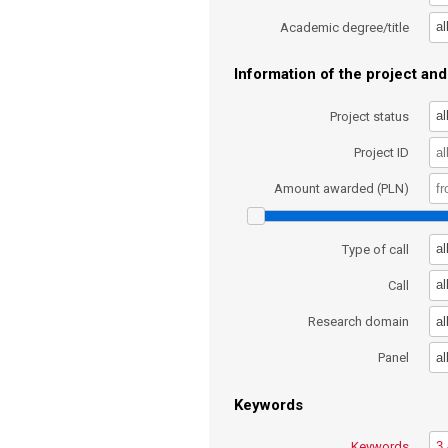
al
Academic degree/title
Information of the project and 
al
Project status
Project ID
Amount awarded (PLN)
al
Type of call
al
Call
al
Research domain
al
Panel
Keywords
Keywords