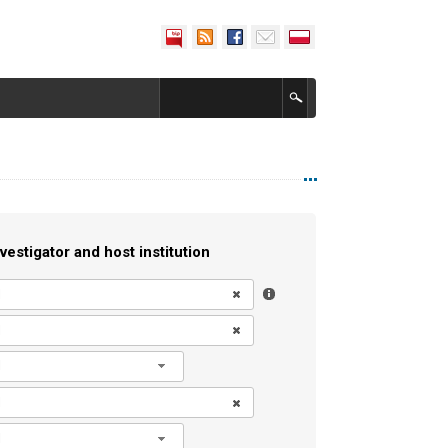
vestigator and host institution
l
l