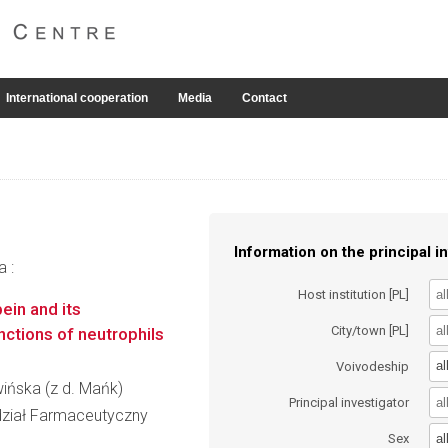
International cooperation
Media
Contact
Information on the principal in
a :
Host institution [PL]
ein and its
City/town [PL]
nctions of neutrophils
al
Voivodeship
wińska (z d. Mańk)
Principal investigator
ział Farmaceutyczny
al
Sex