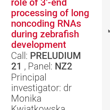
role of 3'-end
processing of long
noncoding RNAs
during zebrafish
I
development
Call:
PRELUDIUM
21
, Panel:
NZ2
Principal
investigator: dr
Monika
Kwiatkowska