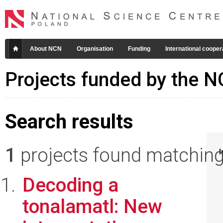
About NCN
Organisation
Funding
International cooper
Projects funded by the 
Search results
1
projects found matching 
I
Decoding a
tonalamatl: New