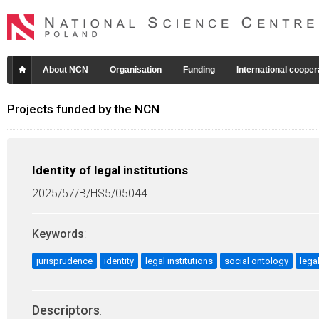
About NCN
Organisation
Funding
International cooper
Projects funded by the NCN
Identity of legal institutions
2025/57/B/HS5/05044
Keywords
:
jurisprudence
identity
legal institutions
social ontology
lega
Descriptors
: