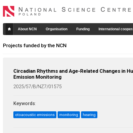
About NCN
Organisation
Funding
International cooper
Projects funded by the NCN
Circadian Rhythms and Age-Related Changes in H
Emission Monitoring
2025/57/B/NZ7/01575
Keywords
:
otoacoustic emissions
monitoring
hearing