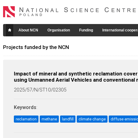
About NCN
Organisation
Funding
International cooper
Projects funded by the NCN
Impact of mineral and synthetic reclamation cover
using Unmanned Aerial Vehicles and conventional
2025/57/N/ST10/02305
Keywords
:
reclamation
methane
landfill
climate change
diffuse emissi