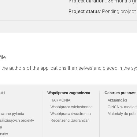
Project duration:
: 36 months (t
Project status
: Pending project
file
 the authors of the applications themselves and placed in the s
uki
Współpraca zagraniczna
Centrum prasowe
HARMONIA
Aktualności
Współpraca wielostronna
O NCN w mediac
dawane pytania
Współpraca dwustronna
Materiały do pob
ealizujących projekty
Recenzenci zagraniczni
na
ursów