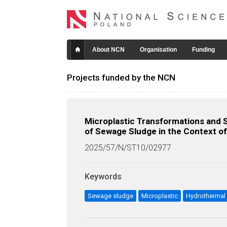
About NCN
Organisation
Funding
Projects funded by the NCN
Microplastic Transformations and 
of Sewage Sludge in the Context o
2025/57/N/ST10/02977
Keywords
:
Sewage sludge
Microplastic
Hydrothermal 