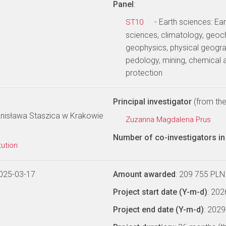
Panel
:
- Earth sciences: E
ST10
sciences, climatology, geoc
geophysics, physical geogra
pedology, mining, chemical 
protection
Principal investigator
(from the 
anisława Staszica w Krakowie
Zuzanna Magdalena Prus
Number of co-investigators in 
tution
025-03-17
Amount awarded
: 209 755 PLN
Project start date (Y-m-d)
: 20
Project end date (Y-m-d)
: 202