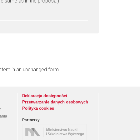
he same as in the proposal)
ystem in an unchanged form.
Deklaracja dostępności
Przetwarzanie danych osobowych
Polityka cookies
h
rania
Partnerzy