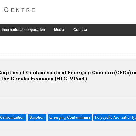
International cooperation
Media
Contact
Sorption of Contaminants of Emerging Concern (CECs) 
f the Circular Economy (HTC-MPact)
Carbonization
Sorption
Emerging Contaminans
Polycyclic Aromatic H