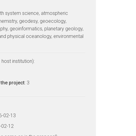
arth system science, atmospheric
hemistry, geodesy, geoecology,
phy, geoinformatics, planetary geology,
and physical oceanology, environmental
host institution):
the project
: 3
26-02-13
9-02-12