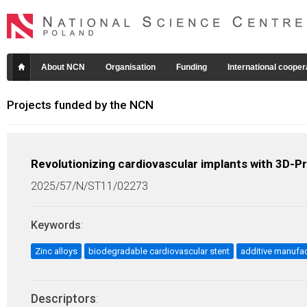
About NCN
Organisation
Funding
International cooper
Projects funded by the NCN
Revolutionizing cardiovascular implants with 3D-P
2025/57/N/ST11/02273
Keywords
:
Zinc alloys
biodegradable cardiovascular stent
additive manufac
Descriptors
: