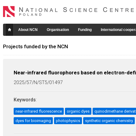
About NCN
Organisation
Funding
International cooper
Projects funded by the NCN
Near-infrared fluorophores based on electron-def
2025/57/N/ST5/01497
Keywords
:
near-infrared fluorescence
organic dyes
quinodimethane derivat
dyes for bioimaging
photophysics
synthetic organic chemistry