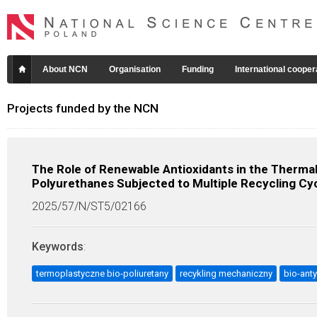
About NCN
Organisation
Funding
International cooper
Projects funded by the NCN
The Role of Renewable Antioxidants in the Thermal
Polyurethanes Subjected to Multiple Recycling Cy
2025/57/N/ST5/02166
Keywords
:
termoplastyczne bio-poliuretany
recykling mechaniczny
bio-ant