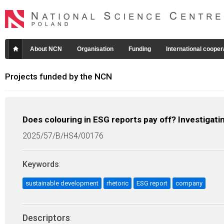
About NCN
Organisation
Funding
International cooper
Projects funded by the NCN
Does colouring in ESG reports pay off? Investigati
2025/57/B/HS4/00176
Keywords
:
sustainable development
rhetoric
ESG report
company
Descriptors
: