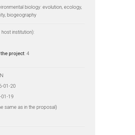
vironmental biology: evolution, ecology,
sity, biogeography
host institution):
the project
: 4
LN
26-01-20
0-01-19
he same as in the proposal)