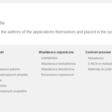
file
 the authors of the applications themselves and placed in the s
uki
Współpraca zagraniczna
Centrum prasowe
HARMONIA
Aktualności
Współpraca wielostronna
O NCN w mediac
dawane pytania
Współpraca dwustronna
Materiały do pob
ealizujących projekty
Recenzenci zagraniczni
na
ursów
nsowanych projektów
y