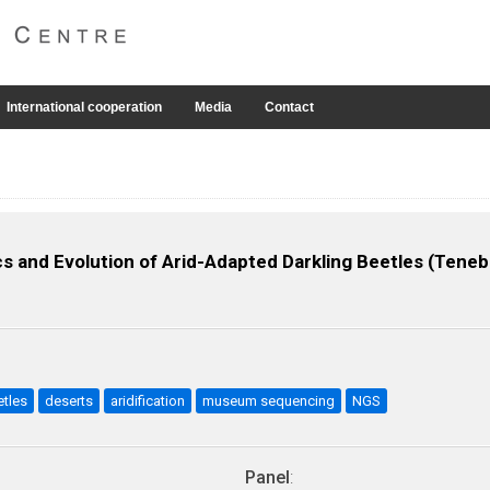
International cooperation
Media
Contact
s and Evolution of Arid-Adapted Darkling Beetles (Tenebr
etles
deserts
aridification
museum sequencing
NGS
Panel
: