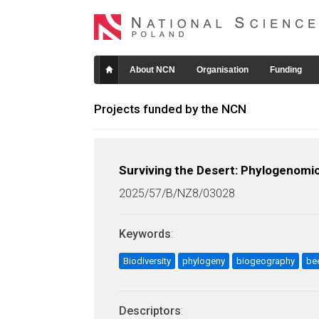
About NCN
Organisation
Funding
Projects funded by the NCN
Surviving the Desert: Phylogenomic
2025/57/B/NZ8/03028
Keywords
:
Biodiversity
phylogeny
biogeography
be
Descriptors
: