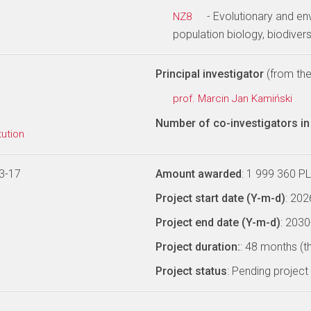
- Evolutionary and en
NZ8
population biology, biodiver
Principal investigator
(from the 
prof. Marcin Jan Kamiński
Number of co-investigators in 
tution
3-17
Amount awarded
: 1 999 360 P
Project start date (Y-m-d)
: 20
Project end date (Y-m-d)
: 203
Project duration:
: 48 months (t
Project status
: Pending project