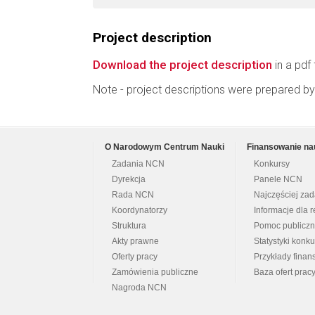
Project description
Download the project description
in a pdf 
Note - project descriptions were prepared by
O Narodowym Centrum Nauki
Finansowanie na
Zadania NCN
Konkursy
Dyrekcja
Panele NCN
Rada NCN
Najczęściej za
Koordynatorzy
Informacje dla r
Struktura
Pomoc publicz
Akty prawne
Statystyki konk
Oferty pracy
Przykłady fina
Zamówienia publiczne
Baza ofert prac
Nagroda NCN