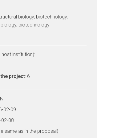
tructural biology, biotechnology:
l biology, biotechnology
host institution):
a
the project
: 6
LN
26-02-09
0-02-08
he same as in the proposal)