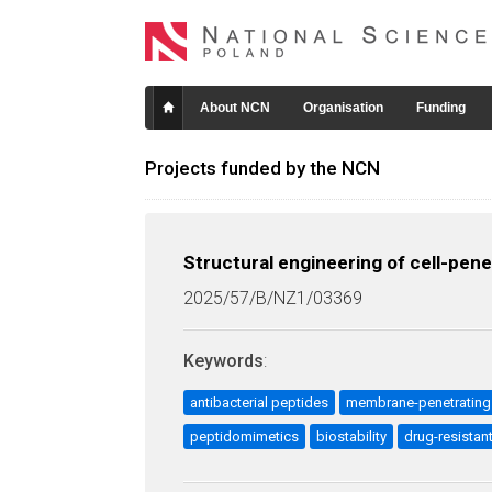
About NCN
Organisation
Funding
Projects funded by the NCN
Structural engineering of cell-pene
2025/57/B/NZ1/03369
Keywords
:
antibacterial peptides
membrane-penetrating
peptidomimetics
biostability
drug-resistant