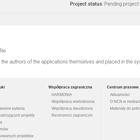
Project status
: Pending project
file
 the authors of the applications themselves and placed in the s
uki
Współpraca zagraniczna
Centrum prasowe
HARMONIA
Aktualności
Współpraca wielostronna
O NCN w mediac
dawane pytania
Współpraca dwustronna
Materiały do pob
ealizujących projekty
Recenzenci zagraniczni
na
ursów
nsowanych projektów