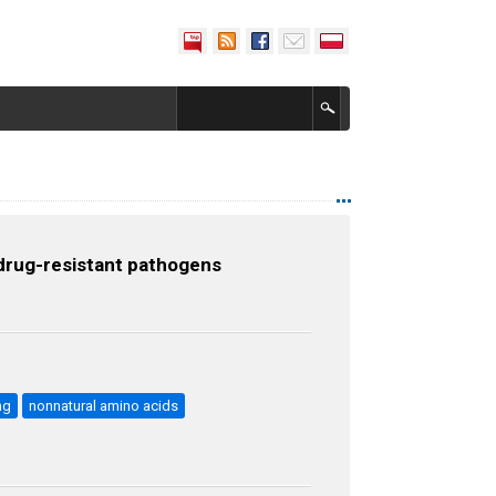
 drug-resistant pathogens
ng
nonnatural amino acids