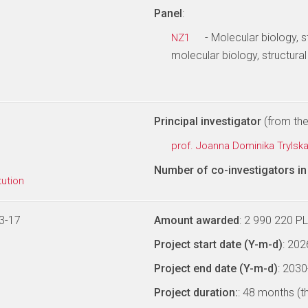
Panel
:
- Molecular biology, s
NZ1
molecular biology, structura
Principal investigator
(from the 
prof. Joanna Dominika Trylsk
Number of co-investigators in 
tution
3-17
Amount awarded
: 2 990 220 P
Project start date (Y-m-d)
: 20
Project end date (Y-m-d)
: 203
Project duration:
: 48 months (t