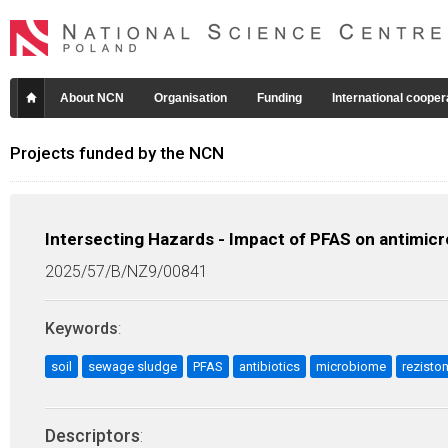
About NCN
Organisation
Funding
International cooper
Projects funded by the NCN
Intersecting Hazards - Impact of PFAS on antimicro
2025/57/B/NZ9/00841
Keywords
:
soil
sewage sludge
PFAS
antibiotics
microbiome
rezisto
Descriptors
: